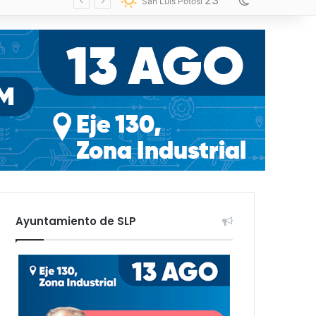
23
Switch skin
San Luis Potosí
Ayuntamiento de SLP