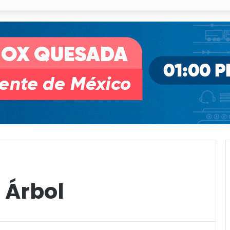
o desnivel de Circuito Potosí en la movilidad de Villa de Pozos
 Árbol