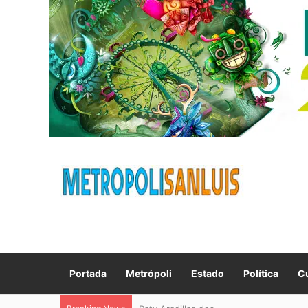
Portada
Metrópoli
Estado
Política
Cu