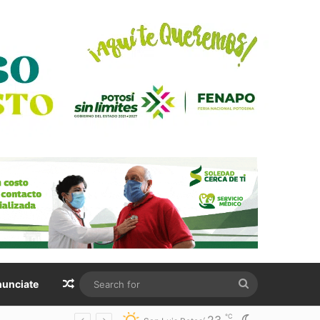
Random Article
Search
unciate
for
℃