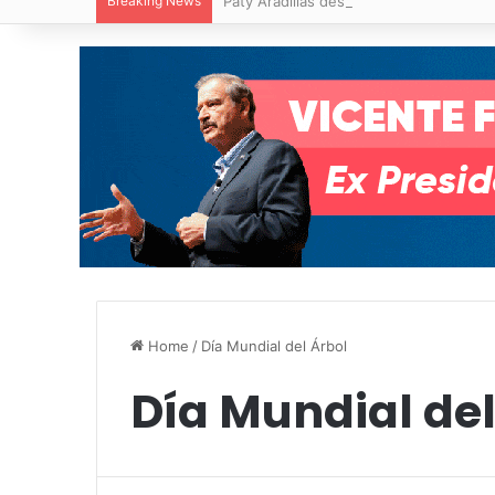
Breaking News
Paty Aradillas destaca impacto del nuev
Home
/
Día Mundial del Árbol
Día Mundial del