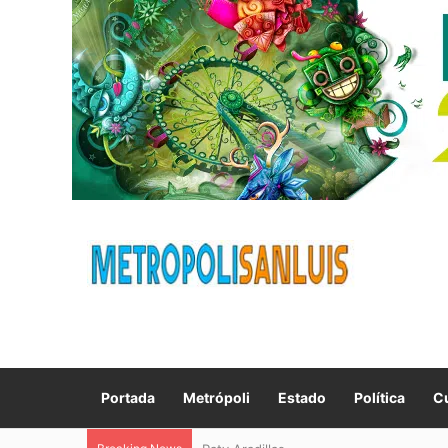
Portada
Metrópoli
Estado
Política
Cu