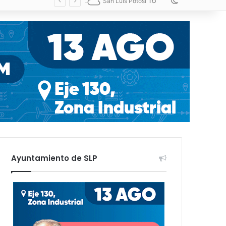
16
Switch skin
San Luis Potosí
Ayuntamiento de SLP