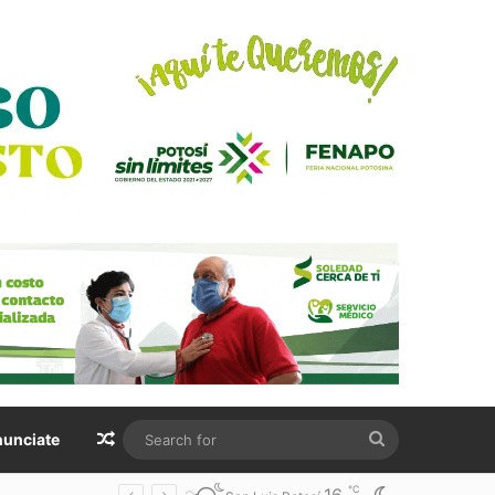
Random Article
Search
unciate
for
℃