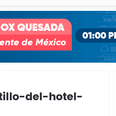
o desnivel de Circuito Potosí en la movilidad de Villa de Pozos
illo-del-hotel-