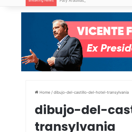
Breaking News
Paty Aradillas destaca impacto del nuev
Home
/
dibujo-del-castillo-del-hotel-transylvania
dibujo-del-cast
transylvania