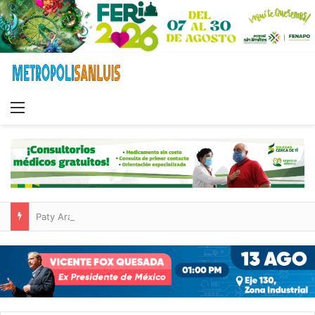
Menu
Paty Aradillas destaca impacto del nuevo desnivel de Circuito Potosí en la movilidad de Villa de Pozos