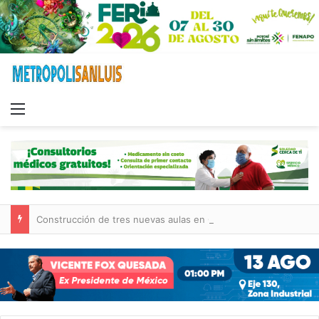
Menu
Construcción de tres nuevas aulas en Capullito III registra avances en Soledad