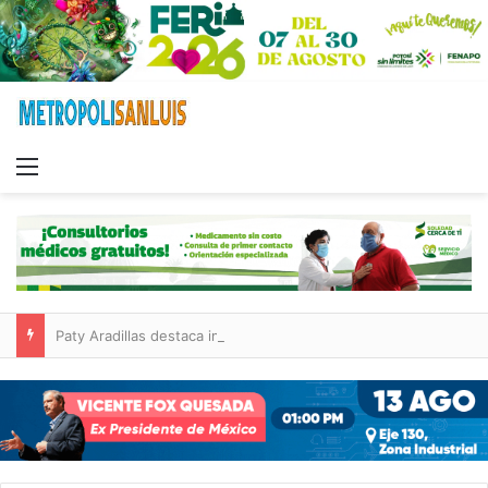
Menu
Paty Aradillas destaca impacto del nuevo desnivel de Circuito Potosí en la movilidad de Villa de Pozos