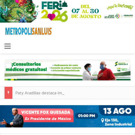
Menu
Paty Aradillas destaca impacto del nuevo desnivel de Circuito Potosí en la movilidad de Villa de Pozos