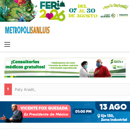
Menu
Paty Aradillas destaca impacto del nuevo desnivel de Circuito Potosí en la movilidad de Villa de Pozos