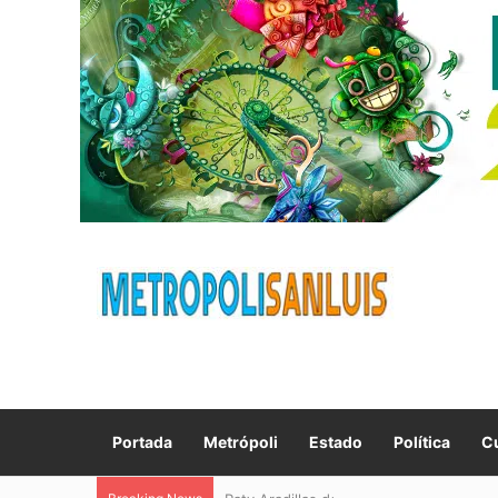
Portada
Metrópoli
Estado
Política
Cu