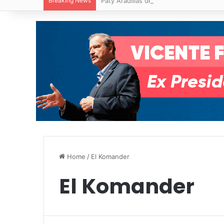
Breaking News
Paty Aradillas destaca impacto del nuev
Home
/
El Komander
El Komander