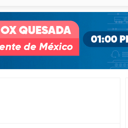
o desnivel de Circuito Potosí en la movilidad de Villa de Pozos