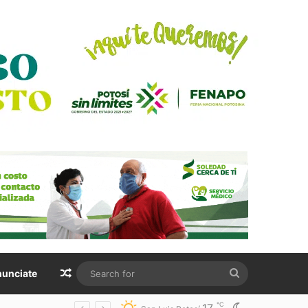
Random Article
Search
unciate
for
℃