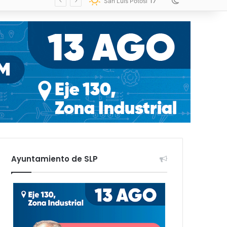
17
Switch skin
San Luis Potosí
Ayuntamiento de SLP