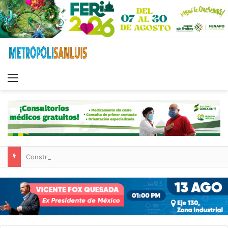
Menu
Construcción de tres nuevas aulas en Capullito III registra avances en Soledad