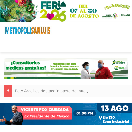
Menu
Paty Aradillas destaca impacto del nuevo desnivel de Circuito Potosí en la movilidad de Villa de Pozos