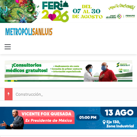
Menu
Construcción de tres nuevas aulas en Capullito III registra avances en Soledad