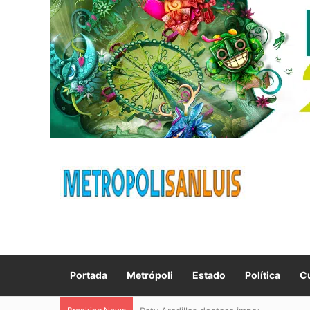
Portada
Metrópoli
Estado
Política
Cu