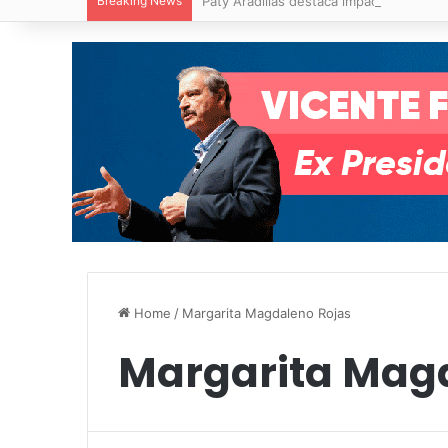
Breaking News
Paty Aradillas destaca impacto del nuev
Home
/
Margarita Magdaleno Rojas
Margarita Mag