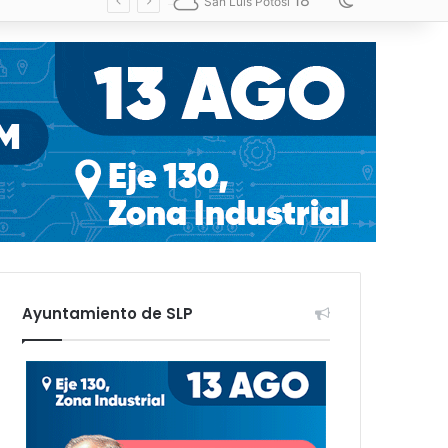
18
Switch skin
San Luis Potosí
Ayuntamiento de SLP