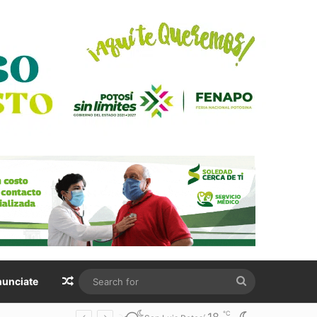
Random Article
Search
unciate
for
℃