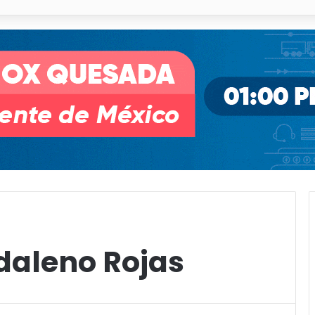
o desnivel de Circuito Potosí en la movilidad de Villa de Pozos
daleno Rojas