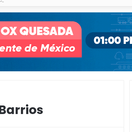
pullito III registra avances en Soledad
Barrios