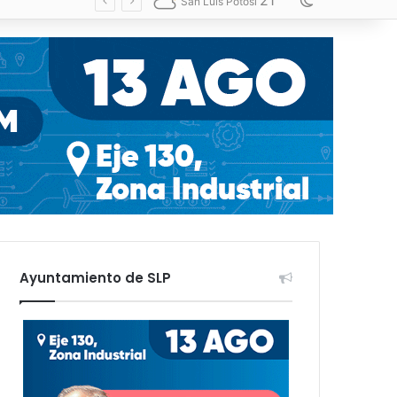
21
Switch skin
San Luis Potosí
Ayuntamiento de SLP