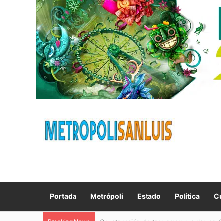
Portada
Metrópoli
Estado
Política
Cu