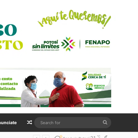
Random Article
Search
unciate
for
℃