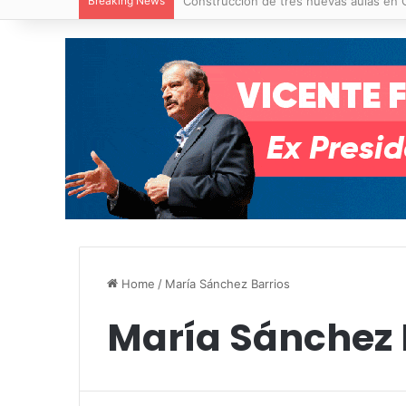
Breaking News
Construcción de tres nuevas aulas en Ca
Home
/
María Sánchez Barrios
María Sánchez 