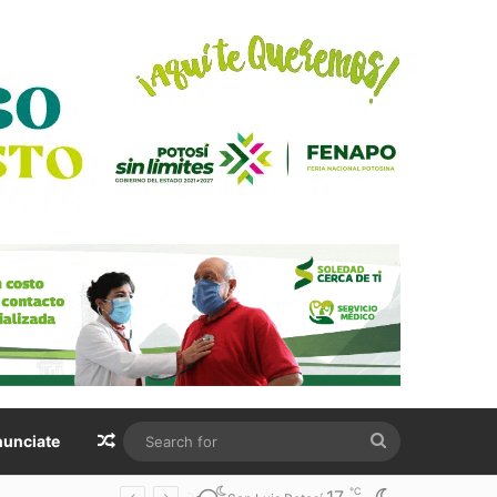
Random Article
Search
unciate
for
℃