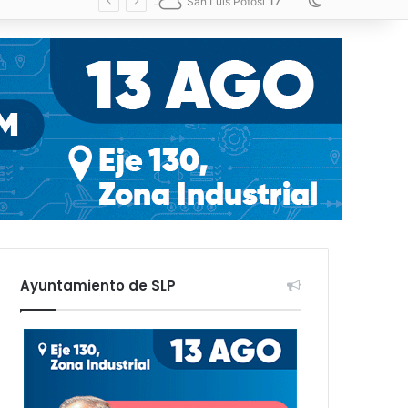
17
Switch skin
San Luis Potosí
Ayuntamiento de SLP