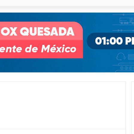
 % en incendios forestales y de pastizales