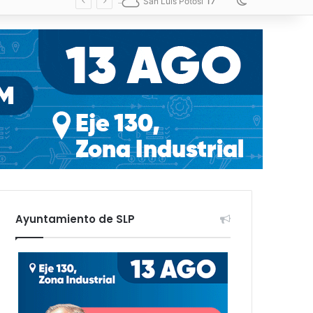
17
Switch skin
San Luis Potosí
Ayuntamiento de SLP