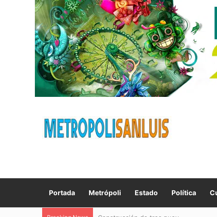
Portada
Metrópoli
Estado
Política
Cu