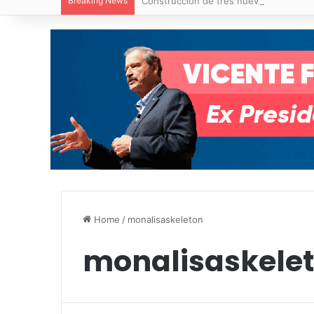
Breaking News
Construcción de tres nuevas aulas en Ca
Home
/
monalisaskeleton
monalisaskele