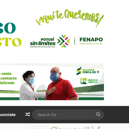
Random Article
Search
unciate
for
℃