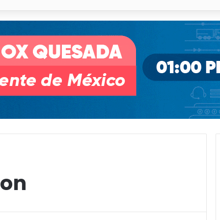
pullito III registra avances en Soledad
ton