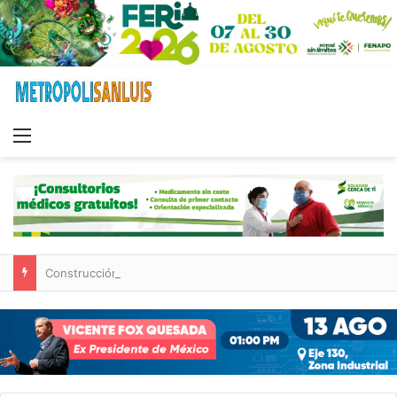
Menu
Construcción de tres nuevas aulas en Capullito III registra avances en Soledad