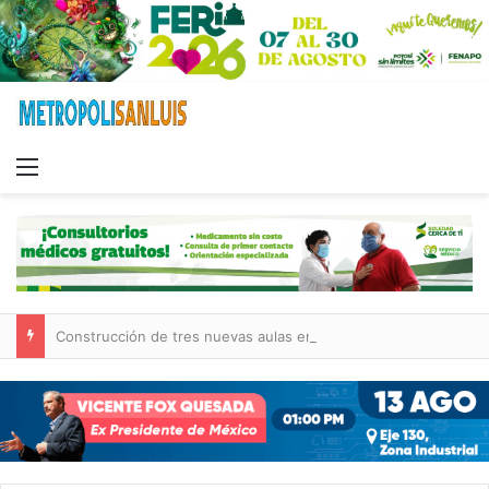
Menu
Construcción de tres nuevas aulas en Capullito III registra avances en Soledad