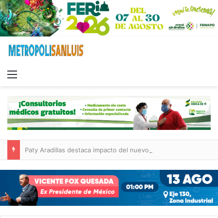
Menu
Paty Aradillas destaca impacto del nuevo desnivel de Circuito Potosí en la movilidad de Villa de Pozos