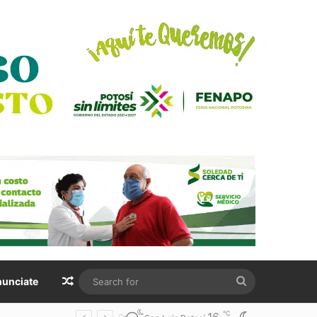
Random Article
Search
unciate
for
℃