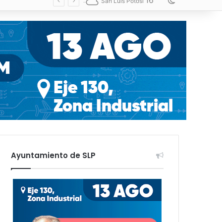
16
Switch skin
San Luis Potosí
Ayuntamiento de SLP