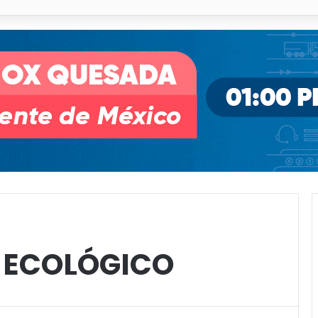
s en proceso en San Luis Potosí
 ECOLÓGICO