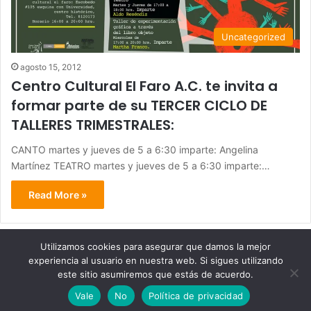
Uncategorized
agosto 15, 2012
Centro Cultural El Faro A.C. te invita a
formar parte de su TERCER CICLO DE
TALLERES TRIMESTRALES:
CANTO martes y jueves de 5 a 6:30 imparte: Angelina
Martínez TEATRO martes y jueves de 5 a 6:30 imparte:…
Read More »
Utilizamos cookies para asegurar que damos la mejor
experiencia al usuario en nuestra web. Si sigues utilizando
© Copyright 2026, Todos los derechos reservados - Metrópoli
este sitio asumiremos que estás de acuerdo.
San Luis 2013 |
Vale
No
Política de privacidad