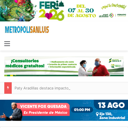
Menu
Paty Aradillas destaca impacto del nuevo desnivel de Circuito Potosí en la movilidad de Villa de Pozos