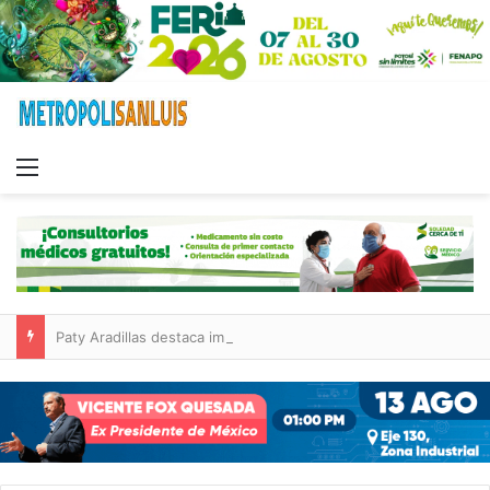
Menu
Paty Aradillas destaca impacto del nuevo desnivel de Circuito Potosí en la movilidad de Villa de Pozos