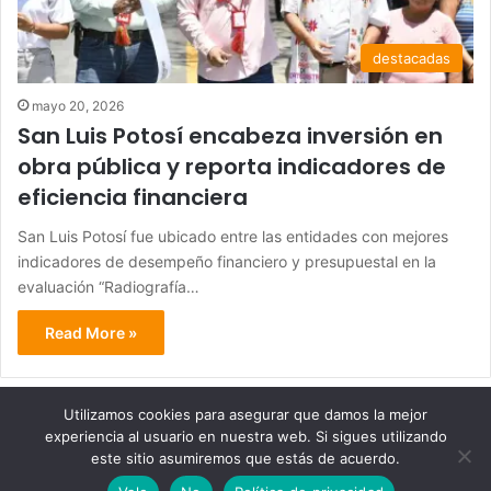
destacadas
mayo 20, 2026
San Luis Potosí encabeza inversión en
obra pública y reporta indicadores de
eficiencia financiera
San Luis Potosí fue ubicado entre las entidades con mejores
indicadores de desempeño financiero y presupuestal en la
evaluación “Radiografía…
Read More »
Utilizamos cookies para asegurar que damos la mejor
experiencia al usuario en nuestra web. Si sigues utilizando
© Copyright 2026, Todos los derechos reservados - Metrópoli
este sitio asumiremos que estás de acuerdo.
San Luis 2013 |