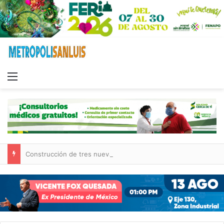
Menu
Construcción de tres nuevas aulas en Capullito III registra avances en Soledad