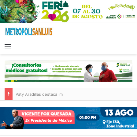
Menu
Paty Aradillas destaca impacto del nuevo desnivel de Circuito Potosí en la movilidad de Villa de Pozos