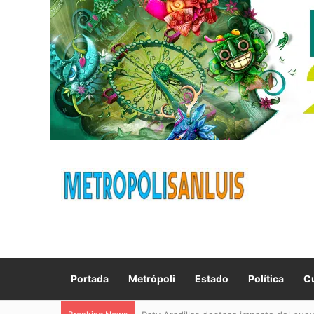
Portada
Metrópoli
Estado
Política
Cu