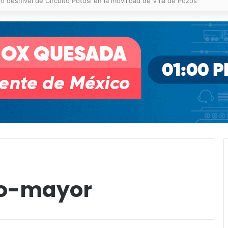
 % en incendios forestales y de pastizales
to-mayor