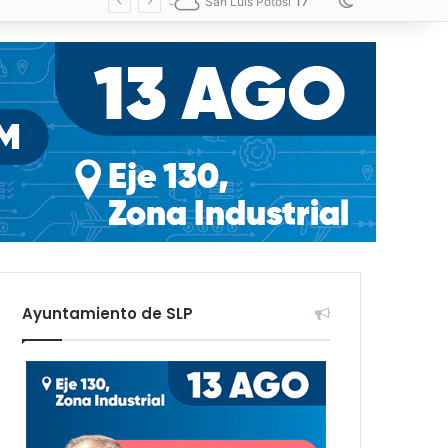
17
Switch skin
San Luis Potosí
Ayuntamiento de SLP