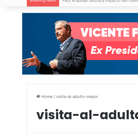
Breaking News
Villa de Pozos reporta reducción del 50
Home
/
visita-al-adulto-mayor
visita-al-adul