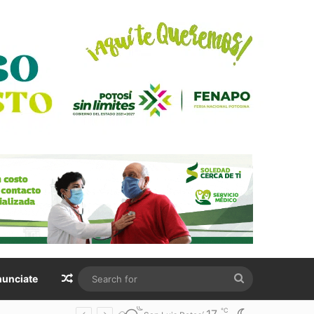
Random Article
Search
unciate
for
℃