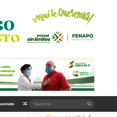
Random Article
Search
unciate
for
℃