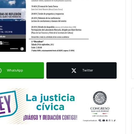
Ruth González destaca impacto del
nuevo paso a desnivel en la
movilidad estatal
Juan Manuel Navarro alista
segundo informe en Soledad y
destaca coordinación con
WhatsApp
Twitter
Gobierno del Estado
Luis Mejía inicia diagnóstico en
Parques Tangamanga y defiende
llegada tras renunciar al PRI
Carlos Arreola pide a morenistas no
adelantarse y denuncia guerra de
bots rumbo a 2027