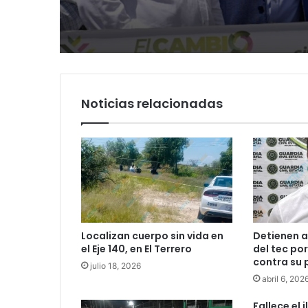
coordinación con Go
Tangamanga y defi
del Estado
llegada tras renuncia
PRI
Noticias relacionadas
Localizan cuerpo sin vida en
Detienen a
el Eje 140, en El Terrero
del tec po
contra su 
julio 18, 2026
abril 6, 202
Fallece el 