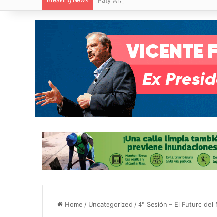
Breaking News
Paty Aradillas destaca impacto del nuev
Home
/
Uncategorized
/
4° Sesión – El Futuro del