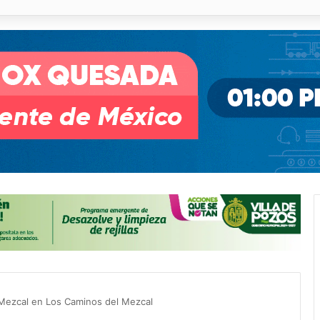
o desnivel de Circuito Potosí en la movilidad de Villa de Pozos
 Mezcal en Los Caminos del Mezcal