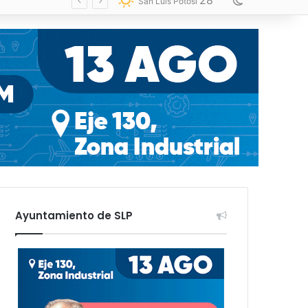
28
Switch skin
San Luis Potosí
Ayuntamiento de SLP