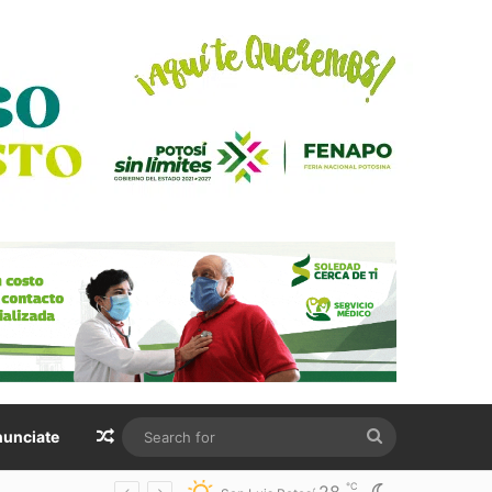
Random Article
Search
unciate
for
℃