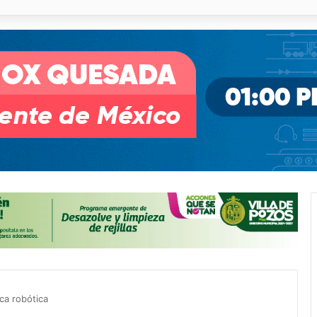
o desnivel de Circuito Potosí en la movilidad de Villa de Pozos
ca robótica