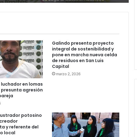
r al
Ruth González destaca impacto del
nuevo paso a desnivel en la
movilidad estatal
Juan Manuel Navarro alista
segundo informe en Soledad y
destaca coordinación con
Galindo presenta proyecto
Gobierno del Estado
integral de sostenibilidad y
pone en marcha nueva celda
Luis Mejía inicia diagnóstico en
de residuos en San Luis
Parques Tangamanga y defiende
Capital
llegada tras renunciar al PRI
marzo 2, 2026
 luchador en lomas
Carlos Arreola pide a morenistas no
r presunta agresión
adelantarse y denuncia guerra de
pareja
bots rumbo a 2027
6
La Soga al Cuello:El Huasteco
ilustrador potosino
 creador
a y referente del
o local