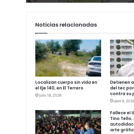
llegada tras renuncia
PRI
Noticias relacionadas
Localizan cuerpo sin vida en
Detienen a
el Eje 140, en El Terrero
del tec po
contra su 
julio 18, 2026
abril 6, 202
Fallece el 
Tino Tello,
autodidact
arte gráfic