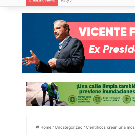
Breaking News
Paty Aradillas destaca impacto del nuev
Home
/
Uncategorized
/
Científicos crean una mos