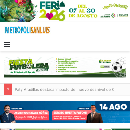
Menu
Paty Aradillas destaca impacto del nuevo desnivel de Circuito Potosí en la movilidad de Villa de Pozos