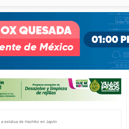
illa de Pozos con inversión y generación de empleos
’ a estatua de Hachiko en Japón