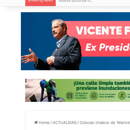
Breaking News
Nueva sucursal de CarneMart llega a V
Home
/
ACTUALIDAD
/
Colocan chaleco de ‘Marina