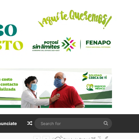
Random Article
Search
unciate
for
℃