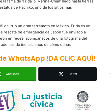
 la fama de ‘Frida’ o ‘Marina-Chan’ llegó hasta tierras
estatua de Hachiko, uno de los sitios más
/19 ocurrió un gran terremoto en México. Frida es un
 de rescate de emergencia de Japón fue enviado a
Ruth González destaca impacto del
ieron en redes, acompañados de una fotografía del
nuevo paso a desnivel en la
, además de indicaciones de cómo donar.
movilidad estatal
 de WhatsApp !DA CLIC AQUÍ!
Juan Manuel Navarro alista
segundo informe en Soledad y
destaca coordinación con
Gobierno del Estado
WhatsApp
Twitter
Luis Mejía inicia diagnóstico en
Parques Tangamanga y defiende
llegada tras renunciar al PRI
Carlos Arreola pide a morenistas no
adelantarse y denuncia guerra de