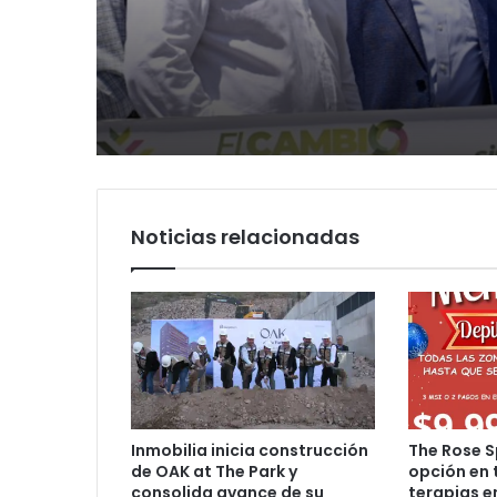
Luis Mejía inicia
segundo informe en
diagnóstico en Parq
Soledad y destaca
Tangamanga y defi
coordinación con Go
llegada tras renuncia
del Estado
PRI
Noticias relacionadas
Inmobilia inicia construcción
The Rose S
de OAK at The Park y
opción en 
consolida avance de su
terapias e