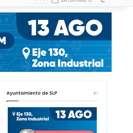
15
Switch skin
San Luis Potosí
Ayuntamiento de SLP