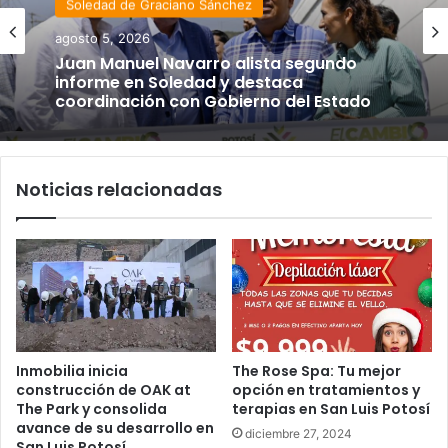
Soledad de Graciano Sánchez
Estado
agosto 5, 2026
agosto 4, 2026
Juan Manuel Navarro alista segundo
informe en Soledad y destaca
Luis Mejía inicia diagnóstico en Parques
coordinación con Gobierno del Estado
Tangamanga y defiende llegada tras
renunciar al PRI
Noticias relacionadas
Inmobilia inicia
The Rose Spa: Tu mejor
construcción de OAK at
opción en tratamientos y
The Park y consolida
terapias en San Luis Potosí
avance de su desarrollo en
diciembre 27, 2024
San Luis Potosí