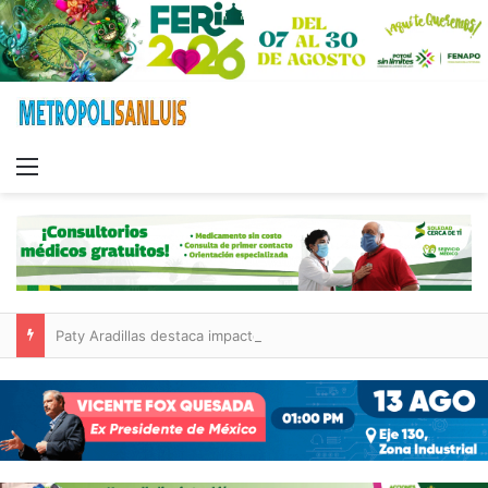
Menu
Paty Aradillas destaca impacto del nuevo desnivel de Circuito Potosí en la movilidad de Villa de Pozos