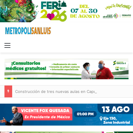
Menu
Construcción de tres nuevas aulas en Capullito III registra avances en Soledad