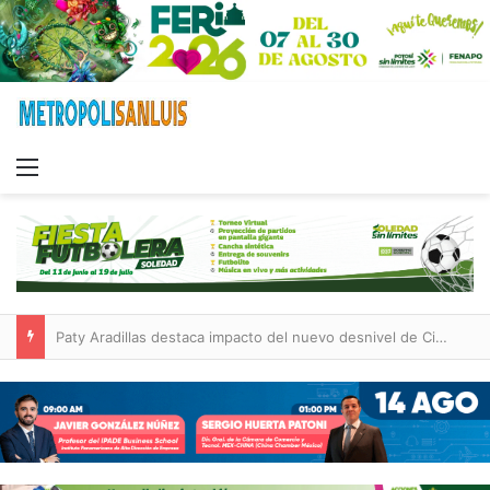
Menu
Paty Aradillas destaca impacto del nuevo desnivel de Circuito Potosí en la movilidad de Villa de Pozos