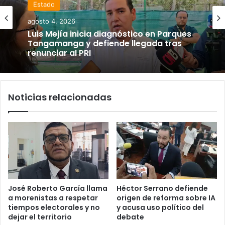
Estado
agosto 4, 2026
Luis Mejía inicia diagnóstico en Parques
Tangamanga y defiende llegada tras
renunciar al PRI
Noticias relacionadas
José Roberto García llama
Héctor Serrano defiende
a morenistas a respetar
origen de reforma sobre IA
tiempos electorales y no
y acusa uso político del
dejar el territorio
debate