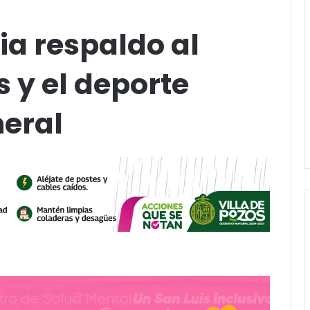
ia respaldo al
s y el deporte
neral