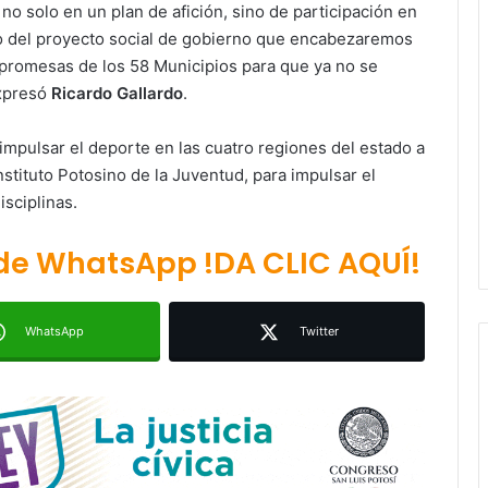
o solo en un plan de afición, sino de participación en
yo del proyecto social de gobierno que encabezaremos
 promesas de los 58 Municipios para que ya no se
expresó
Ricardo Gallardo
.
impulsar el deporte en las cuatro regiones del estado a
Juan Manuel Navarro alista
Instituto Potosino de la Juventud, para impulsar el
segundo informe en Soledad y
destaca coordinación con
isciplinas.
Gobierno del Estado
 de WhatsApp !DA CLIC AQUÍ!
Luis Mejía inicia diagnóstico en
Parques Tangamanga y defiende
llegada tras renunciar al PRI
WhatsApp
Twitter
Carlos Arreola pide a morenistas no
adelantarse y denuncia guerra de
bots rumbo a 2027
La Soga al Cuello:El Huasteco