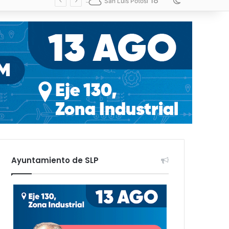
18
Switch skin
San Luis Potosí
Ayuntamiento de SLP