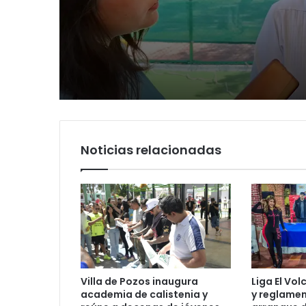
Luis Mejía inicia
morenistas no adela
diagnóstico en Parq
y denuncia guerra de
Tangamanga y defi
rumbo a 2027
llegada tras renuncia
PRI
Noticias relacionadas
Villa de Pozos inaugura
Liga El Vo
academia de calistenia y
y reglamen