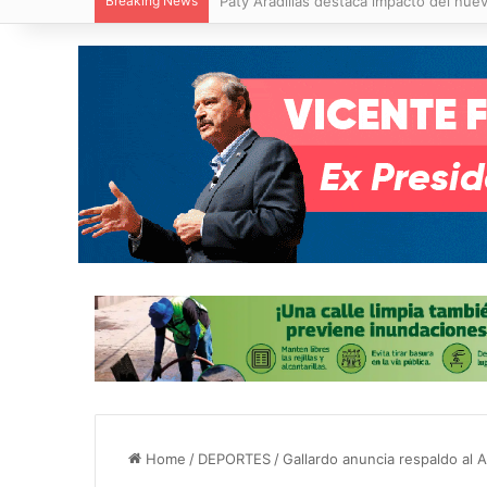
Breaking News
Villa de Pozos reporta reducción del 50
Home
/
DEPORTES
/
Gallardo anuncia respaldo al A