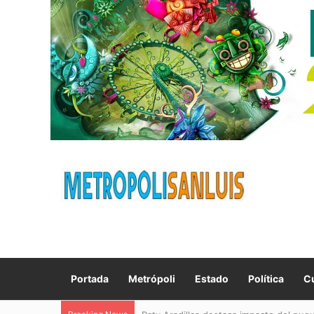
Portada
Metrópoli
Estado
Política
Cu