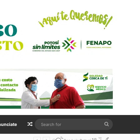
Random Article
Search
unciate
for
℃