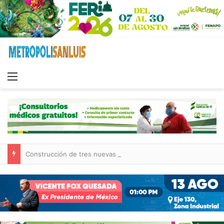
Menu
Construcción de tres nuevas aulas en Capullito III registra avances en Soledad