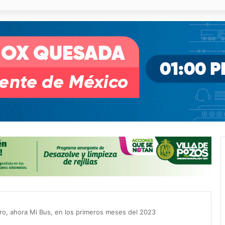
pullito III registra avances en Soledad
etro, ahora Mi Bus, en los primeros meses del 2023