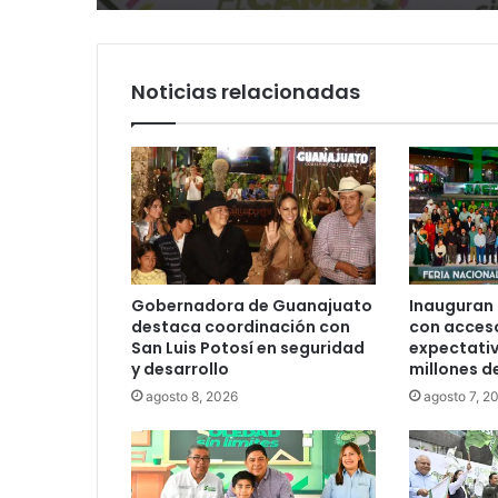
PRI
del Estado
Noticias relacionadas
Gobernadora de Guanajuato
Inauguran 
destaca coordinación con
con acceso
San Luis Potosí en seguridad
expectativ
y desarrollo
millones d
agosto 8, 2026
agosto 7, 2