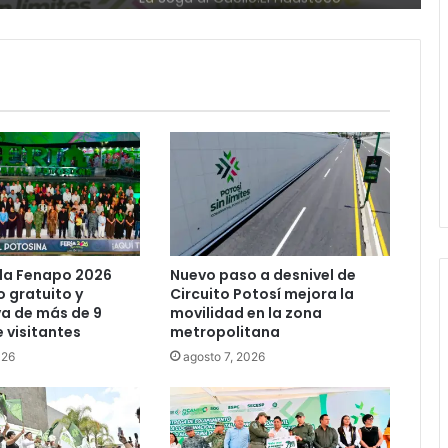
nuevo paso a desnivel en la
movilidad estatal
Juan Manuel Navarro alista
segundo informe en Soledad y
destaca coordinación con
Gobierno del Estado
Luis Mejía inicia diagnóstico en
Parques Tangamanga y defiende
llegada tras renunciar al PRI
Carlos Arreola pide a morenistas no
la Fenapo 2026
Nuevo paso a desnivel de
adelantarse y denuncia guerra de
 gratuito y
Circuito Potosí mejora la
bots rumbo a 2027
a de más de 9
movilidad en la zona
e visitantes
metropolitana
La Soga al Cuello:El Huasteco
026
agosto 7, 2026