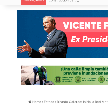
Breaking News
Construcción de tres nuevas aulas en Ca
Home
/
Estado
/
Ricardo Gallardo: Inicia la Red M