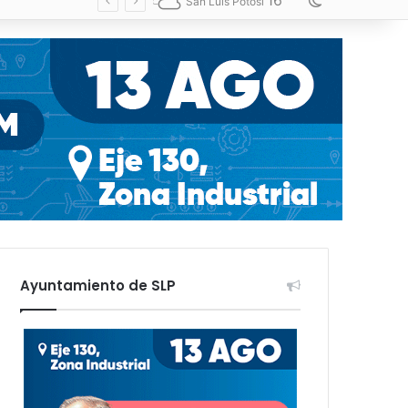
16
Switch skin
San Luis Potosí
Ayuntamiento de SLP