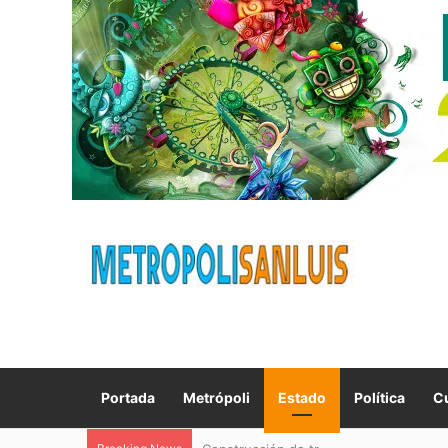
Portada
Metrópoli
Estado
Política
Cu