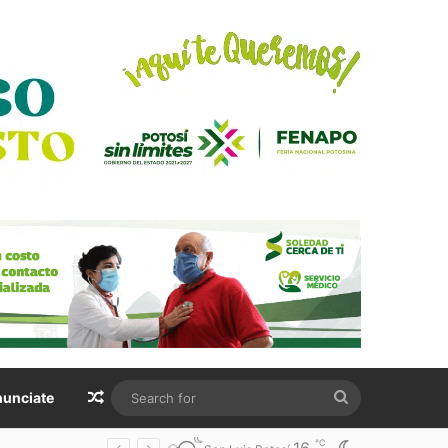
Random Article
Search
unciate
for
℃