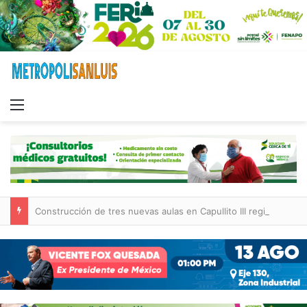
Menu
Construcción de tres nuevas aulas en Capullito III registra avances en Soledad