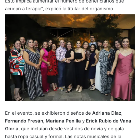
Esto implica aumentar el número de beneficiarios que
acudan a terapia”, explicó la titular del organismo.
En el evento, se exhibieron diseños de
Adriana Díaz
,
Fernando Fresán
,
Mariana Penilla
y
Erick Rubio de Vana
Gloria
, que incluían desde vestidos de novia y de gala
hasta ropa casual y formal. Las notas musicales de la