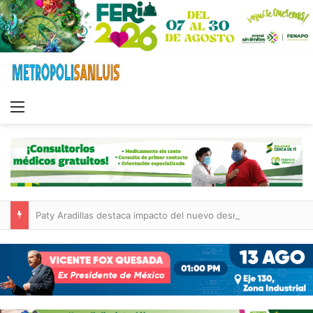
Menu
Paty Aradillas destaca impacto del nuevo desnivel de Circuito Potosí en la movilidad de Villa de Pozos