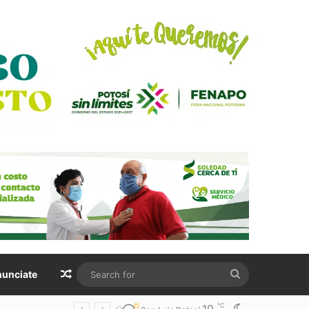
Random Article
Search
unciate
for
℃