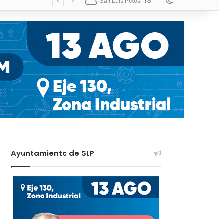
19
Switch skin
San Luis Potosí
Ayuntamiento de SLP