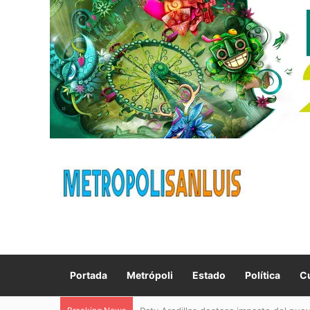
Portada
Metrópoli
Estado
Política
Cu