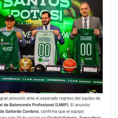
gran emoción ante el esperado regreso del equipo de
al de Baloncesto Profesional (LNBP)
. El anuncio
do Gallardo Cardona
, confirma que el equipo
ndo este 19 de agosto en
Ciudad Victoria, Tamaulipas
.