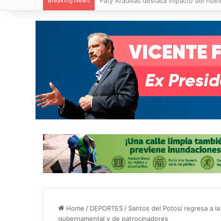
Breaking News
Villa de Pozos reporta reducción del 50
Home
/
DEPORTES
/
Santos del Potosí regresa a l
gubernamental y de patrocinadores