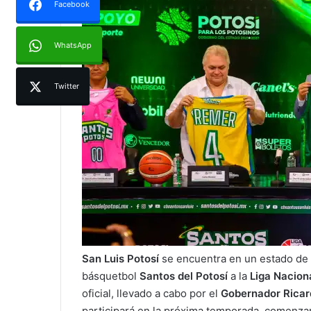
Facebook
WhatsApp
Twitter
San Luis Potosí
se encuentra en un estado de 
básquetbol
Santos del Potosí
a la
Liga Nacion
oficial, llevado a cabo por el
Gobernador Ricar
participará en la próxima temporada, comenza