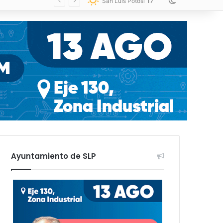
17
Switch skin
San Luis Potosí
Ayuntamiento de SLP