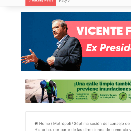
Breaking News
Paty Aradillas destaca impacto del nuev
Home
/
Metrópoli
/
Séptima sesión del consejo de 
Histórico, por parte de las direcciones de comercio 