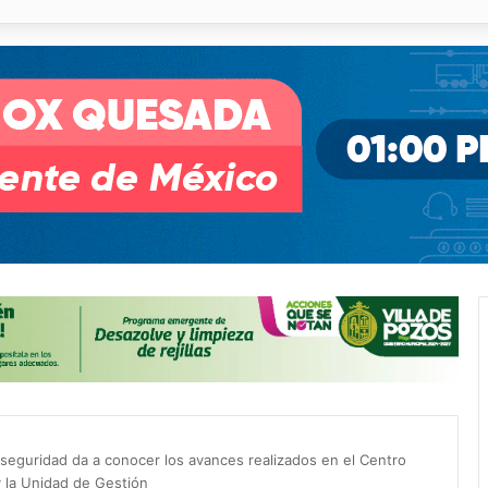
o desnivel de Circuito Potosí en la movilidad de Villa de Pozos
seguridad da a conocer los avances realizados en el Centro
y la Unidad de Gestión