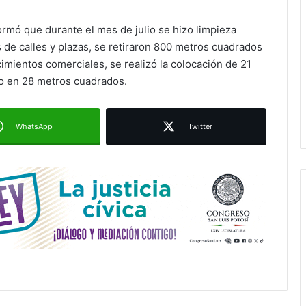
Ruth González destaca impacto del
ormó que durante el mes de julio se hizo limpieza
nuevo paso a desnivel en la
movilidad estatal
de calles y plazas, se retiraron 800 metros cuadrados
ecimientos comerciales, se realizó la colocación de 21
eo en 28 metros cuadrados.
Juan Manuel Navarro alista
segundo informe en Soledad y
destaca coordinación con
Gobierno del Estado
WhatsApp
Twitter
Luis Mejía inicia diagnóstico en
Parques Tangamanga y defiende
llegada tras renunciar al PRI
Carlos Arreola pide a morenistas no
adelantarse y denuncia guerra de
bots rumbo a 2027
La Soga al Cuello:El Huasteco