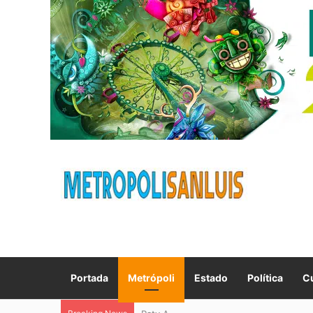
Portada
Metrópoli
Estado
Política
Cu