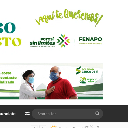
Random Article
Search
unciate
for
℃