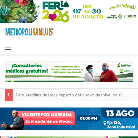
Menu
Paty Aradillas destaca impacto del nuevo desnivel de Circuito Potosí en la movilidad de Villa de Pozos