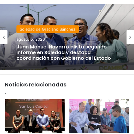
Soledad de Graciano Sánchez
Estado
agosto 5, 2026
agosto 4, 2026
Juan Manuel Navarro alista segundo
informe en Soledad y destaca
coordinación con Gobierno del Estado
Luis Mejía inicia diagnóstico en Parques
Noticias relacionadas
Tangamanga y defiende llegada tras
renunciar al PRI