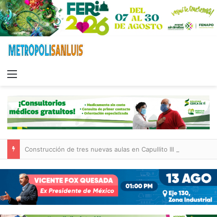
Menu
Construcción de tres nuevas aulas en Capullito III registra avances en Soledad