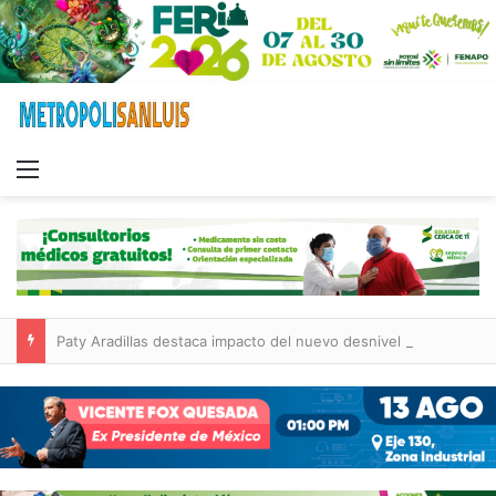
Menu
Paty Aradillas destaca impacto del nuevo desnivel de Circuito Potosí en la movilidad de Villa de Pozos