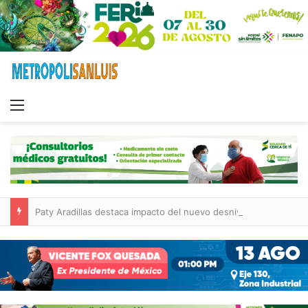
Menu
Paty Aradillas destaca impacto del nuevo desnivel de Circuito Potosí en la movilidad de Villa de Pozos