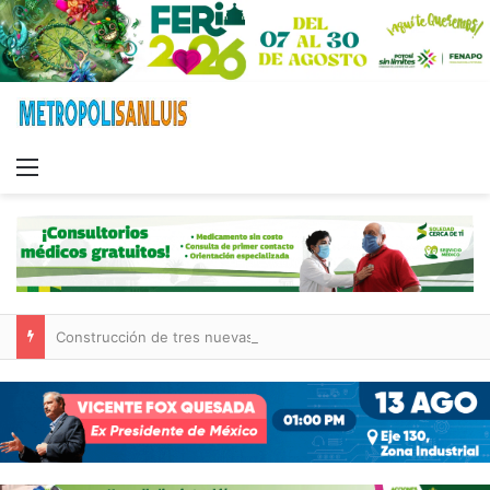
Menu
Construcción de tres nuevas aulas en Capullito III registra avances en Soledad