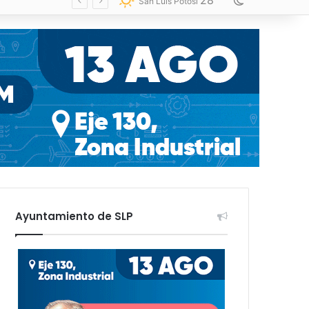
28
Switch skin
San Luis Potosí
Ayuntamiento de SLP