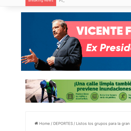
Breaking News
Paty Aradillas destaca impacto del nuev
Home
/
DEPORTES
/
Listos los grupos para la gra