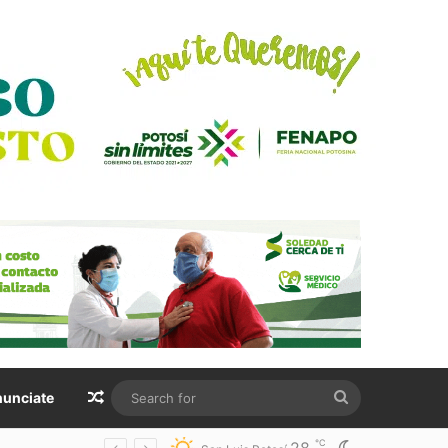
Random Article
Search
unciate
for
℃