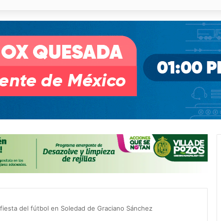
o desnivel de Circuito Potosí en la movilidad de Villa de Pozos
n fiesta del fútbol en Soledad de Graciano Sánchez