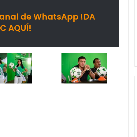
Canal de WhatsApp !DA
IC AQUÍ!