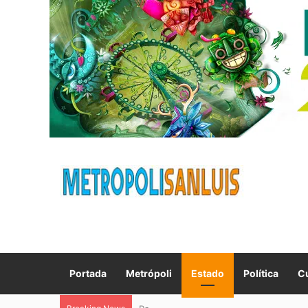
Portada
Metrópoli
Estado
Política
Cu