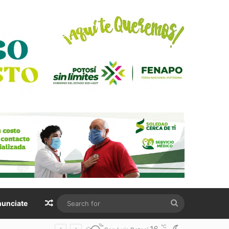
Random Article
Search
unciate
for
℃