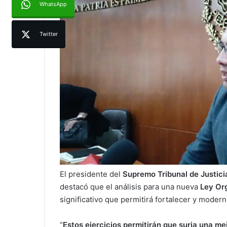
WhatsApp
Twitter
El presidente del
Supremo Tribunal de Justici
destacó que el análisis para una nueva
Ley Org
significativo que permitirá fortalecer y modern
“
Estos ejercicios permitirán que surja una me