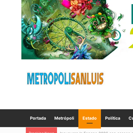
Portada
Metrópoli
Estado
Política
Cu