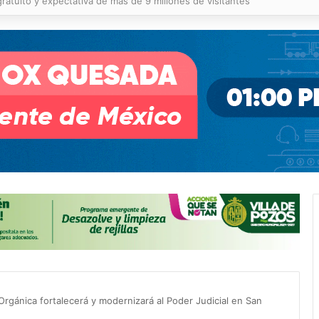
sí mejora la movilidad en la zona metropolitana
Orgánica fortalecerá y modernizará al Poder Judicial en San