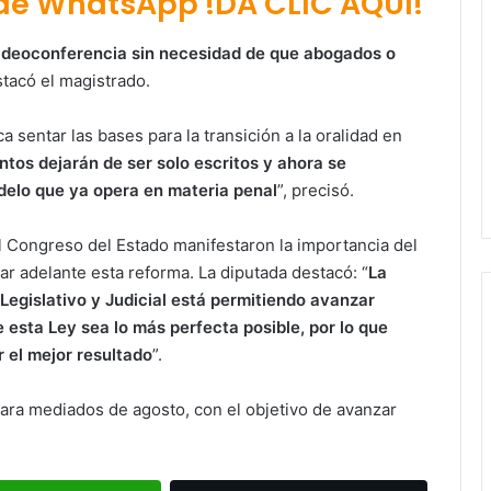
 de WhatsApp !DA CLIC AQUÍ!
ideoconferencia sin necesidad de que abogados o
stacó el magistrado.
 sentar las bases para la transición a la oralidad en
tos dejarán de ser solo escritos y ahora se
odelo que ya opera en materia penal
”, precisó.
l Congreso del Estado manifestaron la importancia del
ar adelante esta reforma. La diputada destacó: “
La
Legislativo y Judicial está permitiendo avanzar
 esta Ley sea lo más perfecta posible, por lo que
Ruth González destaca impacto del
 el mejor resultado
”.
nuevo paso a desnivel en la
movilidad estatal
ara mediados de agosto, con el objetivo de avanzar
Juan Manuel Navarro alista
segundo informe en Soledad y
destaca coordinación con