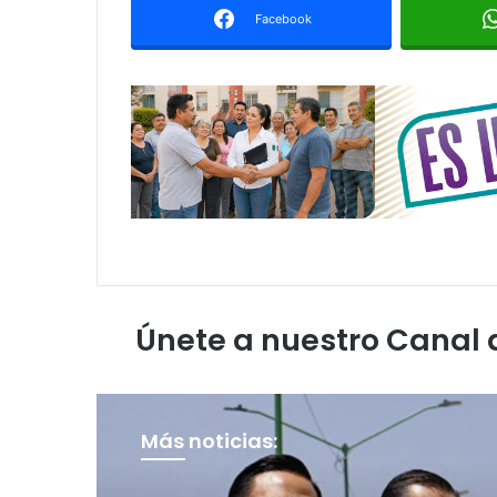
Facebook
Únete a nuestro Canal
Más noticias: