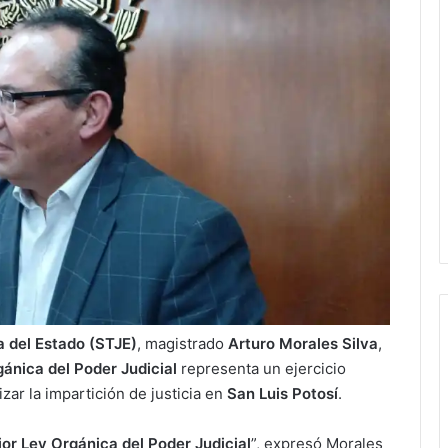
a del Estado (STJE)
, magistrado
Arturo Morales Silva
,
ánica del Poder Judicial
representa un ejercicio
izar la impartición de justicia en
San Luis Potosí
.
jor Ley Orgánica del Poder Judicial
”, expresó Morales