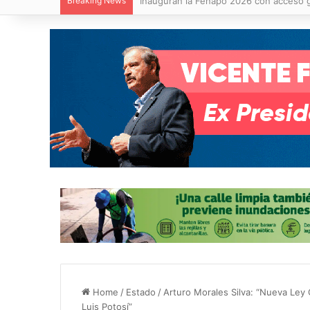
Breaking News
Nuevo paso a desnivel de Circuito Poto
Home
/
Estado
/
Arturo Morales Silva: “Nueva Ley 
Luis Potosí”