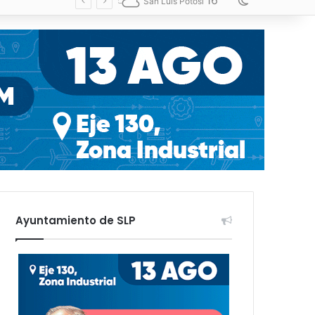
16
Switch skin
San Luis Potosí
Ayuntamiento de SLP