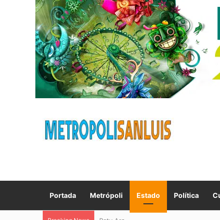
Portada
Metrópoli
Estado
Política
Cu