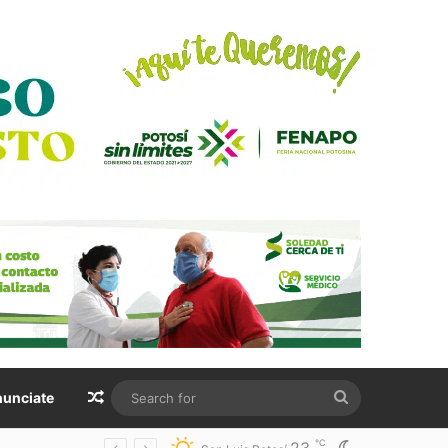
Random Article
Search
unciate
for
℃