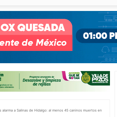
o desnivel de Circuito Potosí en la movilidad de Villa de Pozos
alarma a Salinas de Hidalgo: al menos 45 caninos muertos en