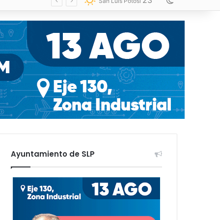
23
Switch skin
San Luis Potosí
Ayuntamiento de SLP