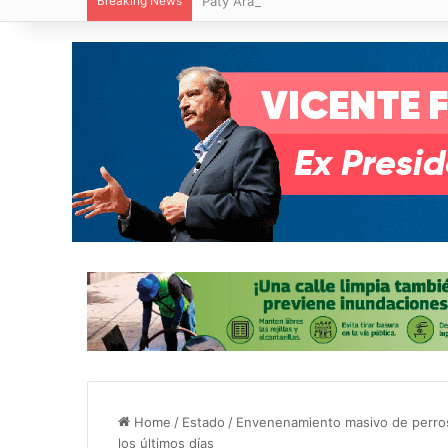
Breaking News
Paty Aradillas destaca impacto del nuev
Home
/
Estado
/
Envenenamiento masivo de perros 
los últimos días